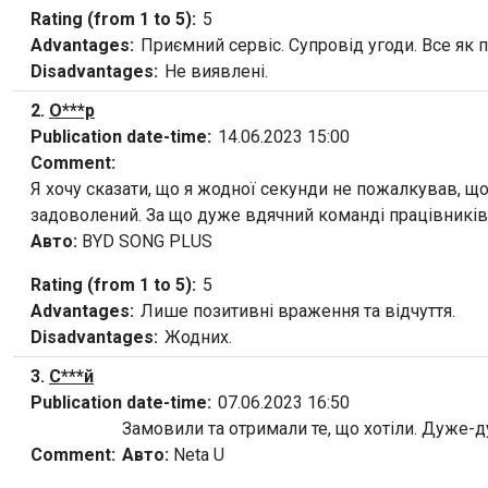
Rating (from 1 to 5):
5
Advantages:
Приємний сервіс. Супровід угоди. Все як п
Disadvantages:
Не виявлені.
2.
О***р
Publication date-time:
14.06.2023 15:00
Comment:
Я хочу сказати, що я жодної секунди не пожалкував, що
задоволений. За що дуже вдячний команді працівників
Авто:
BYD SONG PLUS
Rating (from 1 to 5):
5
Advantages:
Лише позитивні враження та відчуття.
Disadvantages:
Жодних.
3.
С***й
Publication date-time:
07.06.2023 16:50
Замовили та отримали те, що хотіли. Дуже-
Comment:
Авто:
Neta U